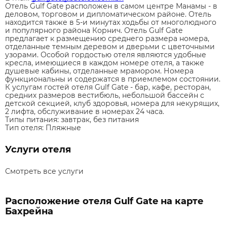
Отель Gulf Gate расположен в самом центре Манамы - в
деловом, торговом и дипломатическом районе. Отель
находится также в 5-и минутах ходьбы от многолюдного
и популярного района Корнич. Отель Gulf Gate
предлагает к размещению среднего размера номера,
отделанные темным деревом и дверьми с цветочными
узорами. Особой гордостью отеля являются удобные
кресла, имеющиеся в каждом номере отеля, а также
душевые кабины, отделанные мрамором. Номера
функциональны и содержатся в приемлемом состоянии.
К услугам гостей отеля Gulf Gate - бар, кафе, ресторан,
средних размеров вестибюль, небольшой бассейн с
детской секцией, клуб здоровья, номера для некурящих,
2 лифта, обслуживание в номерах 24 часа.
Типы питания:
завтрак, без питания
Тип отеля:
Пляжные
Услуги отеля
Смотреть все услуги
Расположение отеля Gulf Gate на карте
Бахрейна