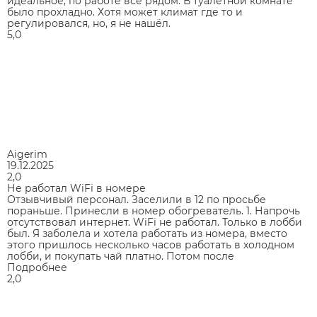
идеальное, по работе всё рядом. В туалетной комнате
было прохладно. Хотя может климат где то и
регулировался, но, я не нашёл.
5,0
Aigerim
19.12.2025
2,0
Не работал WiFi в номере
Отзывчивый персонал. Заселили в 12 по просьбе
пораньше. Принесли в номер обогреватель. 1. Напрочь
отсутствовал интернет. WiFi не работал. Только в лобби
был. Я заболела и хотела работать из номера, вместо
этого пришлось несколько часов работать в холодном
лобби, и покупать чай платно. Потом после
Подробнее
2,0