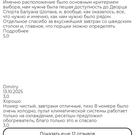
Именно расположение было основным критерием
выбора, нам нужна была пешая доступность до Дворца
Спорта Балуана Шолака, и, вообще, как оказалось, все,
что нужно и именно, как нам нужно было рядом.
Отдельное спасибо за вкуснейший завтрак со шведским
столом и, главное, что порции можно определять
Подробнее
5,0
Dmitry
13.10.2025
3,0
Хорошо
Номер чистый, завтраки отличные, тихо В номере было
очень холодно, пульт климатической системы работает
только на охлаждение, ресепшн предложил
обогреватель, благо только это и спасало
3,0
Показать еще
12
отзывов