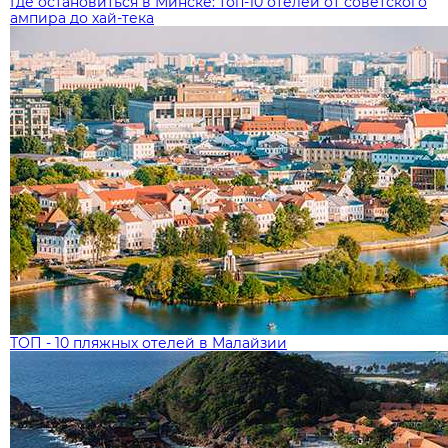
Где остановиться в Минске: топ‑10 отелей от советского
ампира до хай‑тека
ТОП - 10 пляжных отелей в Малайзии