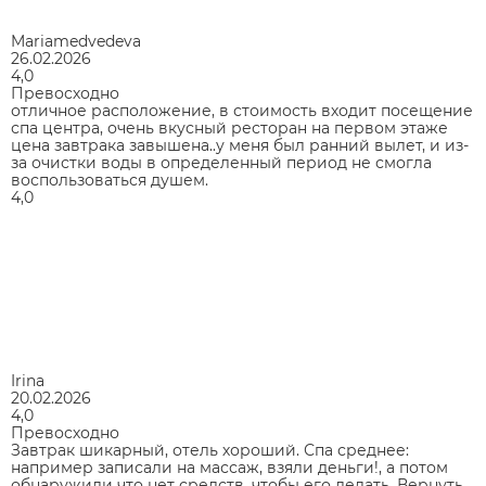
Mariamedvedeva
26.02.2026
4,0
Превосходно
отличное расположение, в стоимость входит посещение
спа центра, очень вкусный ресторан на первом этаже
цена завтрака завышена..у меня был ранний вылет, и из-
за очистки воды в определенный период не смогла
воспользоваться душем.
4,0
Irina
20.02.2026
4,0
Превосходно
Завтрак шикарный, отель хороший. Спа среднее:
например записали на массаж, взяли деньги!, а потом
обнаружили что нет средств, чтобы его делать. Вернуть