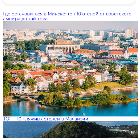
Где остановиться в Минске: топ‑10 отелей от советского
ампира до хай‑тека
ТОП - 10 пляжных отелей в Малайзии