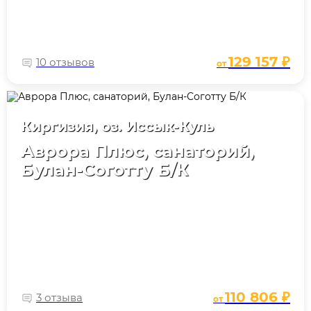
129 157 ₽
10 отзывов
от
Киргизия, оз. Иссык-Куль
Аврора Плюс, санаторий,
Булан-Соготту Б/К
110 806 ₽
3 отзыва
от