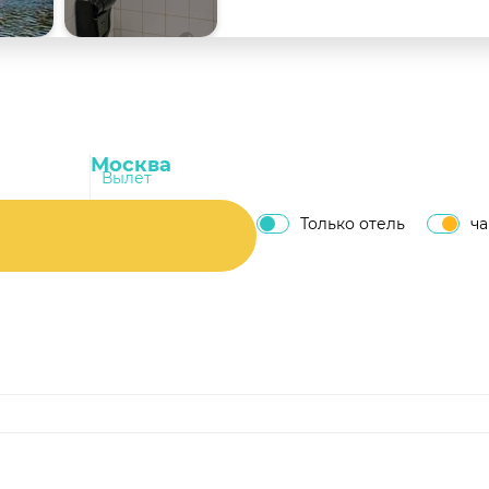
Вылет
Только отель
ч