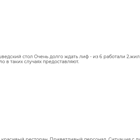
шведский стол Очень долго ждать лиф - из 6 работали 2.жил
ло в таких случаях предоставляют.
ь красивый ресторан. Приветливый персонал. Ситуация с 