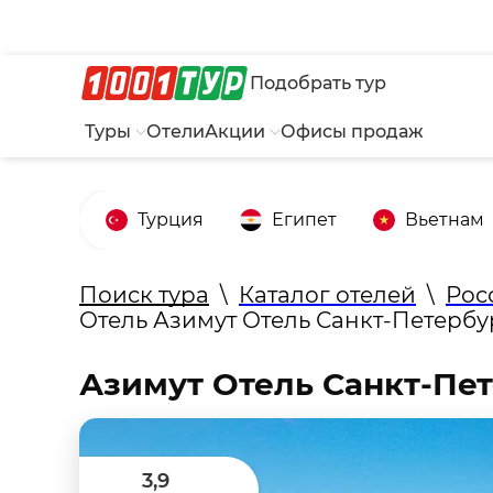
Подобрать тур
Туры
Отели
Акции
Офисы продаж
Турция
Египет
Вьетнам
Поиск тура
\
Каталог отелей
\
Рос
Отель Азимут Отель Санкт-Петербур
Азимут Отель Санкт-Пет
3,9