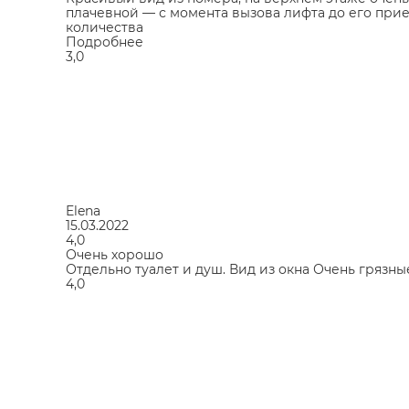
плачевной — с момента вызова лифта до его приез
количества
Подробнее
3,0
Elena
15.03.2022
4,0
Очень хорошо
Отдельно туалет и душ. Вид из окна Очень грязн
4,0