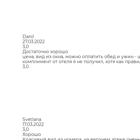
Danil
27.03.2022
3,0
Достаточно хорошо
цена, вид из окна, можно оплатить обед и ужин - 
комплимент от отеля я не получил, хотя как прави
3,0
Svetlana
17.03.2022
3,0
Хорошо
Красивый вид из номера, на верхнем этаже очен