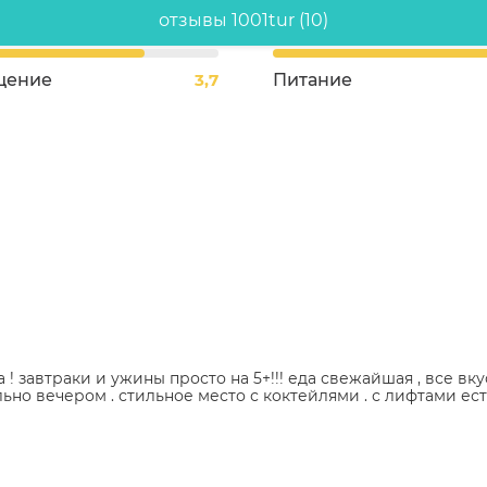
отзывы 1001tur (10)
щение
3,7
Питание
 завтраки и ужины просто на 5+!!! еда свежайшая , все вку
льно вечером . стильное место с коктейлями . с лифтами ес