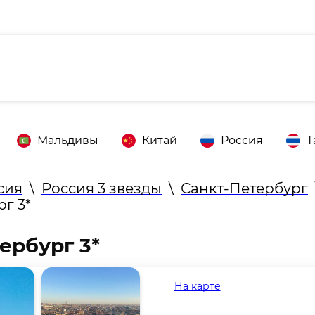
Мальдивы
Китай
Россия
Т
сия
\
Россия 3 звезды
\
Санкт-Петербург
г 3*
ербург 3*
На карте