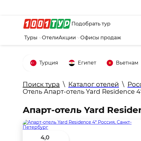
Подобрать тур
Туры
Отели
Акции
Офисы продаж
Турция
Египет
Вьетнам
Поиск тура
\
Каталог отелей
\
Рос
Отель Апарт-отель Yard Residence 4
Апарт-отель Yard Reside
4,0