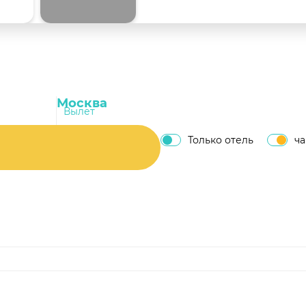
Вылет
Только отель
ч