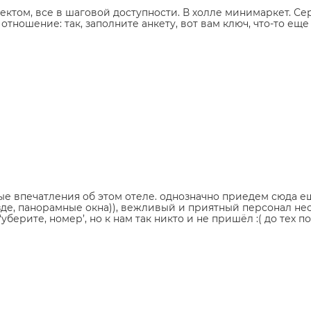
ектом, все в шаговой доступности. В холле минимаркет. С
о отношение: так, заполните анкету, вот вам ключ, что-то ещ
ные впечатления об этом отеле. однозначно приедем сюда е
зде, панорамные окна)), вежливый и приятный персонал не
берите, номер’, но к нам так никто и не пришёл :( до тех 