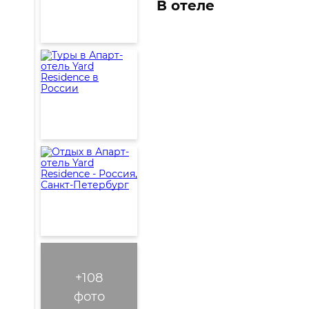
В отеле
+108
фото