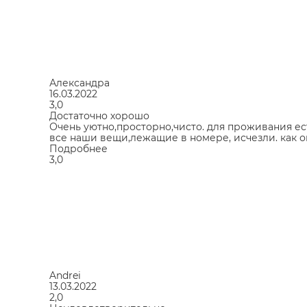
Александра
16.03.2022
3,0
Достаточно хорошо
Очень уютно,просторно,чисто. для проживания ест
все наши вещи,лежащие в номере, исчезли. как ок
Подробнее
3,0
Andrei
13.03.2022
2,0