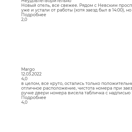
Неудовлетворительно
Новый отель, все свежее. Рядом с Невским просп
уже и устали от работы (хотя заезд был в 14:00), н
Подробнее
2,0
Margo
12.03.2022
4,0
в целом, все круто, остались только положитель
отличное расположение, чистота номера при зае
ручке двери номера висела табличка с надписью ‘у
Подробнее
4,0