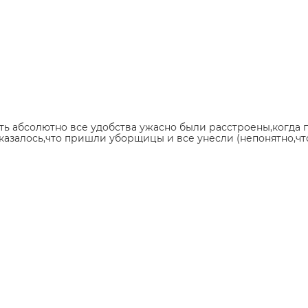
ь абсолютно все удобства ужасно были расстроены,когда по
азалось,что пришли уборщицы и все унесли (непонятно,что 