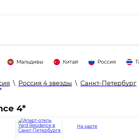
Мальдивы
Китай
Россия
Т
сия
\
Россия 4 звезды
\
Санкт-Петербург
*
nce 4*
На карте