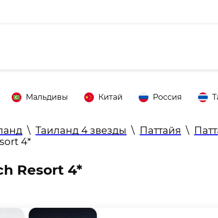
Мальдивы
Китай
Россия
Т
ланд
\
Таиланд 4 звезды
\
Паттайя
\
Патт
sort 4*
ch Resort 4*