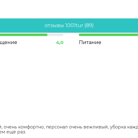
отзывы 1001tur (89)
ещение
4,0
Питание
, очень комфортно, персонал очень вежливый, уборка кажд
ем ещё раз.