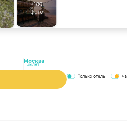
+186
фото
Вылет
Только отель
ч