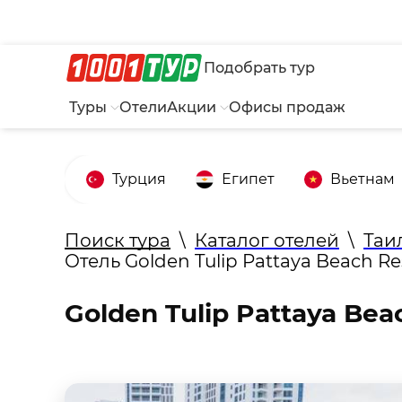
Подобрать тур
Туры
Отели
Акции
Офисы продаж
Турция
Египет
Вьетнам
Поиск тура
\
Каталог отелей
\
Таи
Отель Golden Tulip Pattaya Beach Re
Golden Tulip Pattaya Bea