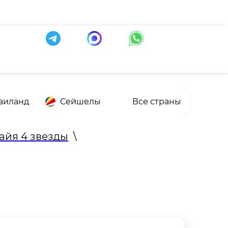
аиланд
Сейшелы
Все страны
айя 4 звезды
\