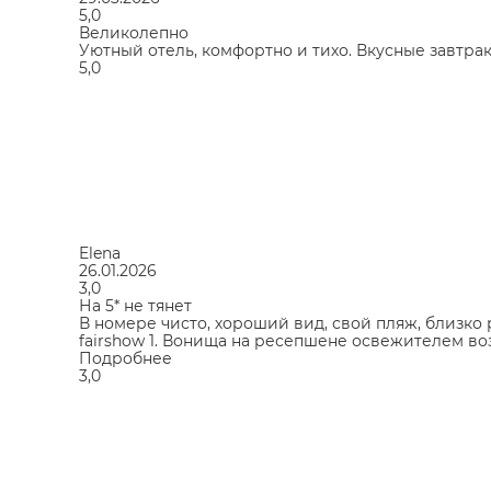
5,0
Великолепно
Уютный отель, комфортно и тихо. Вкусные завтра
5,0
Elena
26.01.2026
3,0
На 5* не тянет
В номере чисто, хороший вид, свой пляж, близко
fairshow 1. Вонища на ресепшене освежителем возд
Подробнее
3,0