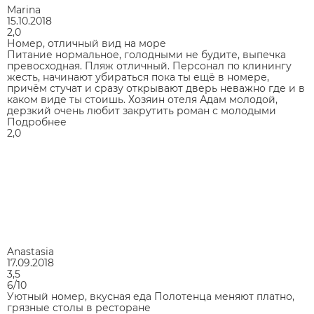
Marina
15.10.2018
2,0
Номер, отличный вид на море
Питание нормальное, голодными не будите, выпечка
превосходная. Пляж отличный. Персонал по клинингу
жесть, начинают убираться пока ты ещё в номере,
причём стучат и сразу открывают дверь неважно где и в
каком виде ты стоишь. Хозяин отеля Адам молодой,
дерзкий очень любит закрутить роман с молодыми
Подробнее
2,0
Anastasia
17.09.2018
3,5
6/10
Уютный номер, вкусная еда Полотенца меняют платно,
грязные столы в ресторане