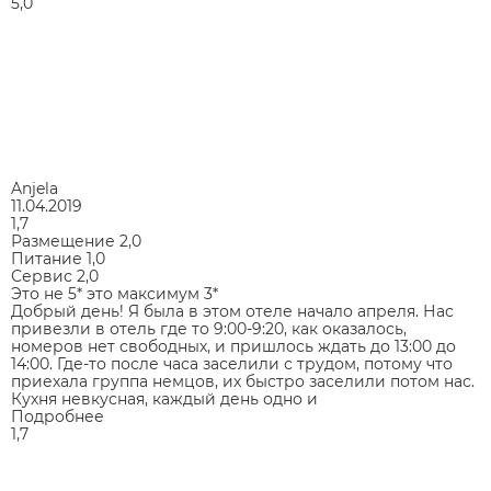
5,0
Anjela
11.04.2019
1,7
Размещение
2,0
Питание
1,0
Сервис
2,0
Это не 5* это максимум 3*
Добрый день! Я была в этом отеле начало апреля. Нас
привезли в отель где то 9:00-9:20, как оказалось,
номеров нет свободных, и пришлось ждать до 13:00 до
14:00. Где-то после часа заселили с трудом, потому что
приехала группа немцов, их быстро заселили потом нас.
Кухня невкусная, каждый день одно и
Подробнее
1,7