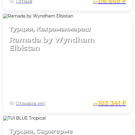
116 649 ₽
1 отзыв
от
Турция, Кахраманмараш
Ramada by Wyndham
Elbistan
103 341 ₽
Отзывов нет
от
Турция, Саригерме