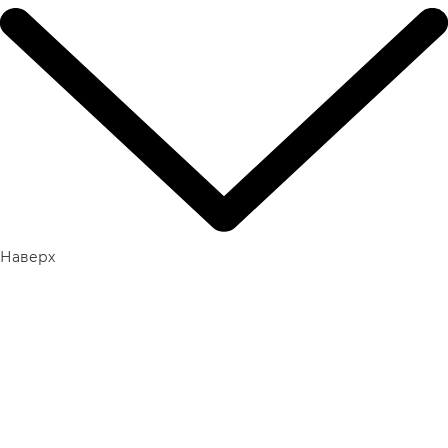
15 лучших отелей "все включено" в Кемере
Топ-10 отелей на 1 линии на Кубе