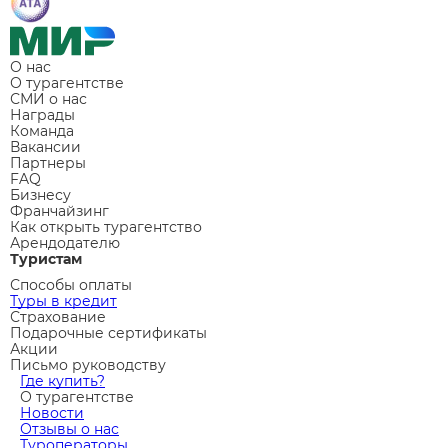
Отели Занзибара: Какой тип жилья выбрать? Все
включено или атмосферное бунгало
Новый год 2026 в Турции: Обзор отелей с праздничной
программой