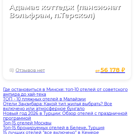
Адамас коттедж (пансионат
Вольфрам, п.Терскол)
56 178 ₽
Отзывов нет
от
Где остановиться в Минске: топ‑10 отелей от советского
ампира до хай‑тека