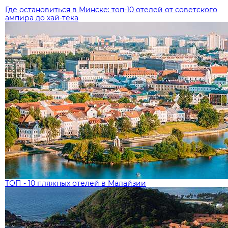
Где остановиться в Минске: топ‑10 отелей от советского
ампира до хай‑тека
ТОП - 10 пляжных отелей в Малайзии