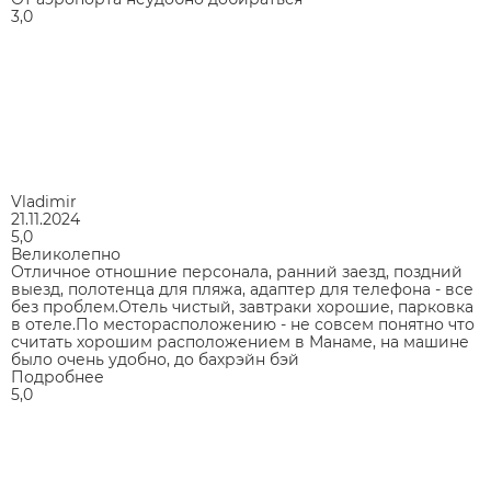
3,0
Vladimir
21.11.2024
5,0
Великолепно
Отличное отношние персонала, ранний заезд, поздний
выезд, полотенца для пляжа, адаптер для телефона - все
без проблем.Отель чистый, завтраки хорошие, парковка
в отеле.По месторасположению - не совсем понятно что
считать хорошим расположением в Манаме, на машине
было очень удобно, до бахрэйн бэй
Подробнее
5,0