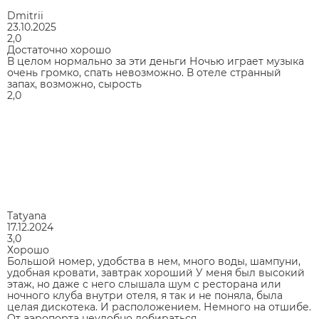
Dmitrii
23.10.2025
2,0
Достаточно хорошо
В целом нормально за эти деньги Ночью играет музыка
очень громко, спать невозможно. В отеле странный
запах, возможно, сырость
2,0
Tatyana
17.12.2024
3,0
Хорошо
Большой номер, удобства в нем, много воды, шампуни,
удобная кровати, завтрак хороший У меня был высокий
этаж, но даже с него слышала шум с ресторана или
ночного клуба внутри отеля, я так и не поняла, была
целая дискотека. И расположением. Немного на отшибе.
От аэропорта неудобно добираться