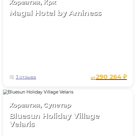
Хорватия, Крк
Magal Hotel by Aminess
290 264 ₽
3 отзыва
от
Хорватия, Супетар
Bluesun Holiday Village
Velaris