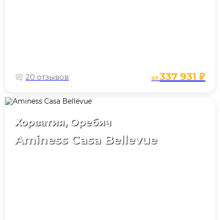
337 931 ₽
20 отзывов
от
Хорватия, Оребич
Aminess Casa Bellevue