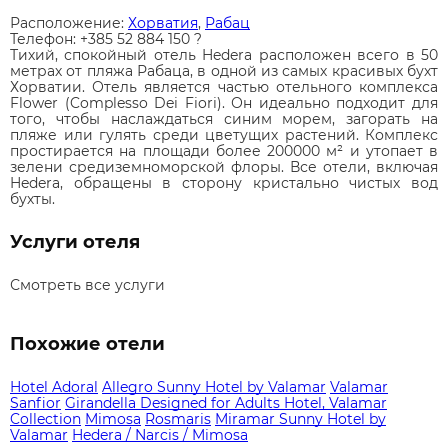
Расположение:
Хорватия
,
Рабац
Телефон: +385 52 884 150 ?
Тихий, спокойный отель Hedera расположен всего в 50
метрах от пляжа Рабаца, в одной из самых красивых бухт
Хорватии. Отель является частью отельного комплекса
Flower (Complesso Dei Fiori). Он идеально подходит для
того, чтобы наслаждаться синим морем, загорать на
пляже или гулять среди цветущих растений. Комплекс
простирается на площади более 200000 м² и утопает в
зелени средиземноморской флоры. Все отели, включая
Hedera, обращены в сторону кристально чистых вод
бухты.
Услуги отеля
Смотреть все услуги
Похожие отели
Hotel Adoral
Allegro Sunny Hotel by Valamar
Valamar
Sanfior
Girandella Designed for Adults Hotel, Valamar
Collection
Mimosa
Rosmaris
Miramar Sunny Hotel by
Valamar
Hedera / Narcis / Mimosa