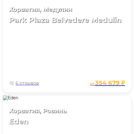
Хорватия, Медулин
Park Plaza Belvedere Medulin
354 679 ₽
6 отзывов
от
Хорватия, Ровинь
Eden