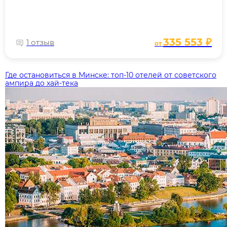
335 553 ₽
1 отзыв
от
Где остановиться в Минске: топ‑10 отелей от советского
ампира до хай‑тека