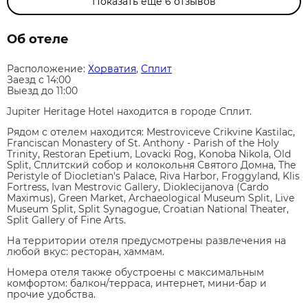
Показать еще
6
отзывов
Об отеле
Расположение:
Хорватия
,
Сплит
Заезд c 14:00
Выезд до 11:00
Jupiter Heritage Hotel находится в городе Сплит.
Рядом с отелем находится: Mestroviceve Crikvine Kastilac,
Franciscan Monastery of St. Anthony - Parish of the Holy
Trinity, Restoran Epetium, Lovacki Rog, Konoba Nikola, Old
Split, Сплитский собор и колокольня Святого Домна, The
Peristyle of Diocletian's Palace, Riva Harbor, Froggyland, Klis
Fortress, Ivan Mestrovic Gallery, Dioklecijanova (Cardo
Maximus), Green Market, Archaeological Museum Split, Live
Museum Split, Split Synagogue, Croatian National Theater,
Split Gallery of Fine Arts.
На территории отеля предусмотрены развлечения на
любой вкус: ресторан, хаммам.
Номера отеля также обустроены с максимальным
комфортом: балкон/терраса, интернет, мини-бар и
прочие удобства.