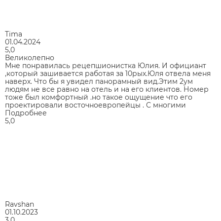
Tima
01.04.2024
5,0
Великолепно
Мне понравилась рецепшионистка Юлия. И официант
,который зашивается работая за 10рых.Юля отвела меня
наверх. Что бы я увидел панорамный вид.Этим 2ум
людям не все равно на отель и на его клиентов. Номер
тоже был комфортный .но такое ощущение что его
проектировали восточноевропейцы . С многими
Подробнее
5,0
Ravshan
01.10.2023
3,0