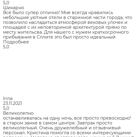
5,0
Шикарно
Всё было супер отлично! Мне всегда нравились
небольшие уютные отели в старинной части города, что
позволило насладиться атмосферой вековых улочек и
площадей с их неповторимой архитектурой прямо по
месту жительсва. Для нашего с мужем краткосрочного
прибывания в Сплите это был просто идеальный
Подробнее
5,0
Irina
23.11.2021
5,0
Великолепно
останавливалась на одну ночь, все просто превосходно!
в старом замке в самом центре. Завтрак просто
великолепный. Очень дружелюбный и отзывчивый
персонал. Кристина помогла со всеми интересующими