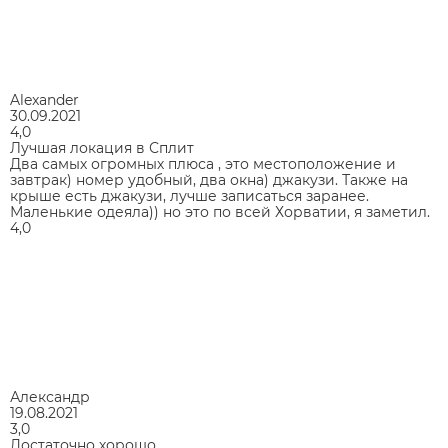
Alexander
30.09.2021
4,0
Лучшая локация в Сплит
Два самых огромных плюса , это местоположение и
завтрак) номер удобный, два окна) джакузи. Также на
крыше есть джакузи, лучше записаться заранее.
Маленькие одеяла)) но это по всей Хорватии, я заметил.
4,0
Александр
19.08.2021
3,0
Достаточно хорошо