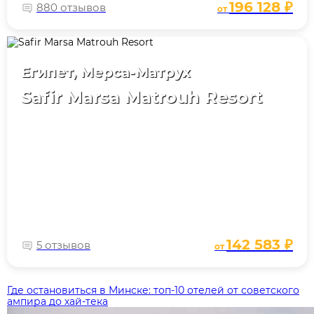
196 128 ₽
880 отзывов
от
Египет, Мерса-Матрух
Safir Marsa Matrouh Resort
142 583 ₽
5 отзывов
от
Где остановиться в Минске: топ‑10 отелей от советского
ампира до хай‑тека