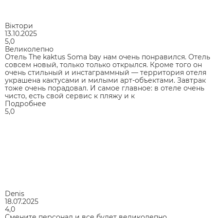
Віктори
13.10.2025
5,0
Великолепно
Отель The kaktus Soma bay нам очень понравился. Отель
совсем новый, только только открылся. Кроме того он
очень стильный и инстаграммный — территория отеля
украшена кактусами и милыми арт-объектами. Завтрак
тоже очень порадовал. И самое главное: в отеле очень
чисто, есть свой сервис к пляжу и к
Подробнее
5,0
Denis
18.07.2025
4,0
Смените персонал и все будет великолепно.