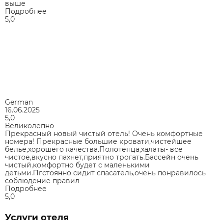
выше
Подробнее
5,0
German
16.06.2025
5,0
Великолепно
Прекрасный новый чистый отель! Очень комфортные
номера! Прекрасные большие кровати,чистейшее
белье,хорошего качества.Полотенца,халаты- все
чистое,вкусно пахнет,приятно трогать.Бассейн очень
чистый,комфортно будет с маленькими
детьми.Пгстоянно сидит спасатель,очень понравилось
соблюдение правил
Подробнее
5,0
Услуги отеля