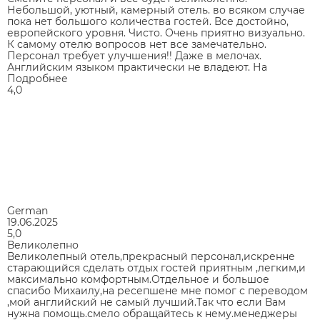
Небольшой, уютный, камерный отель. во всяком случае
пока нет большого количества гостей. Все достойно,
европейского уровня. Чисто. Очень приятно визуально.
К самому отелю вопросов нет все замечательно.
Персонал требует улучшения!! Даже в мелочах.
Английским языком практически не владеют. На
Подробнее
4,0
German
19.06.2025
5,0
Великолепно
Великолепный отель,прекрасный персонал,искренне
старающийся сделать отдых гостей приятным ,легким,и
максимально комфортным.Отдельное и большое
спасибо Михаилу,на ресепшене мне помог с переводом
,мой английский не самый лучший.Так что если Вам
нужна помощь.смело обращайтесь к нему.менеджеры