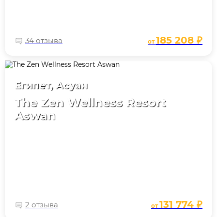
185 208 ₽
34 отзыва
от
Египет, Асуан
The Zen Wellness Resort
Aswan
131 774 ₽
2 отзыва
от