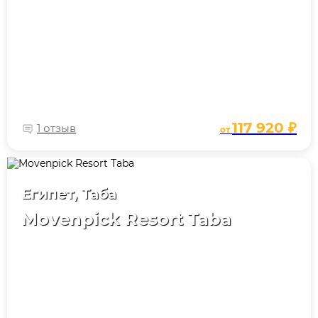
117 920 ₽
1 отзыв
от
Египет, Таба
Movenpick Resort Taba