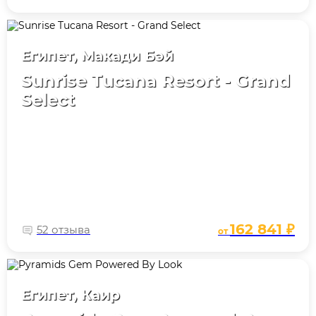
Египет, Макади Бэй
Sunrise Tucana Resort - Grand
Select
162 841 ₽
52 отзыва
от
Египет, Каир