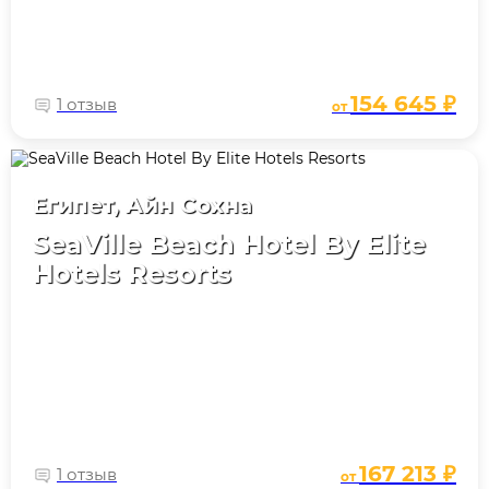
154 645 ₽
1 отзыв
от
Египет, Айн Сохна
SeaVille Beach Hotel By Elite
Hotels Resorts
167 213 ₽
1 отзыв
от