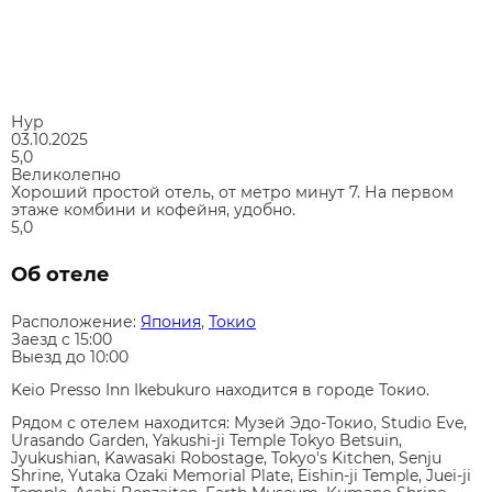
Нур
03.10.2025
5,0
Великолепно
Хороший простой отель, от метро минут 7. На первом
этаже комбини и кофейня, удобно.
5,0
Об отеле
Расположение:
Япония
,
Токио
Заезд c 15:00
Выезд до 10:00
Keio Presso Inn Ikebukuro находится в городе Токио.
Рядом с отелем находится: Музей Эдо-Токио, Studio Eve,
Urasando Garden, Yakushi-ji Temple Tokyo Betsuin,
Jyukushian, Kawasaki Robostage, Tokyo's Kitchen, Senju
Shrine, Yutaka Ozaki Memorial Plate, Eishin-ji Temple, Juei-ji