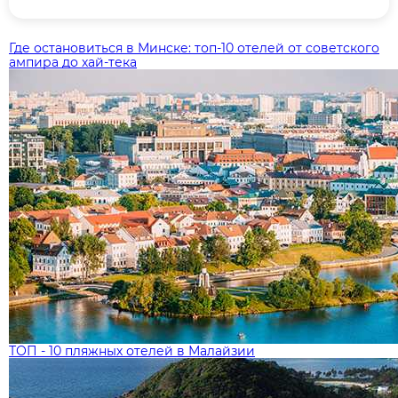
Где остановиться в Минске: топ‑10 отелей от советского
ампира до хай‑тека
ТОП - 10 пляжных отелей в Малайзии