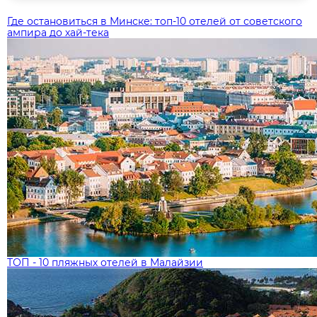
Где остановиться в Минске: топ‑10 отелей от советского
ампира до хай‑тека
ТОП - 10 пляжных отелей в Малайзии