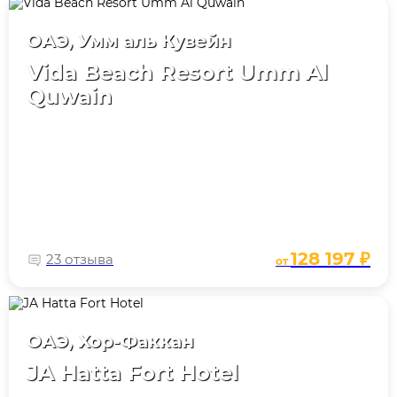
ОАЭ, Умм аль Кувейн
Vida Beach Resort Umm Al
Quwain
128 197 ₽
23 отзыва
от
ОАЭ, Хор-Факкан
JA Hatta Fort Hotel