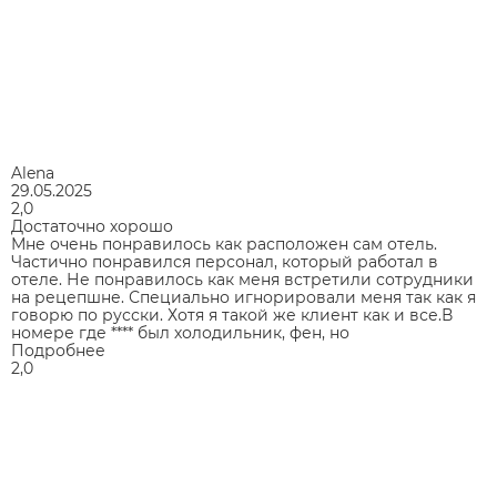
Alena
29.05.2025
2,0
Достаточно хорошо
Мне очень понравилось как расположен сам отель.
Частично понравился персонал, который работал в
отеле. Не понравилось как меня встретили сотрудники
на рецепшне. Специально игнорировали меня так как я
говорю по русски. Хотя я такой же клиент как и все.В
номере где **** был холодильник, фен, но
Подробнее
2,0