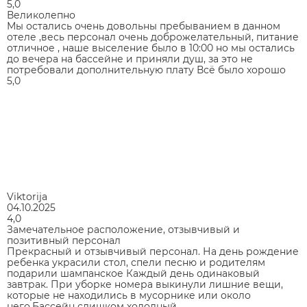
5,0
Великолепно
Мы остались очень довольны пребыванием в данном
отеле ,весь персонал очень доброжелательный, питание
отличное , наше выселение было в 10:00 но мы остались
до вечера на бассейне и приняли душ, за это не
потребовали дополнительную плату Всё было хорошо
5,0
Viktorija
04.10.2025
4,0
Замечательное расположение, отзывчивый и
позитивный персонал
Прекрасный и отзывчивый персонал. На день рождение
ребенка украсили стол, спели песню и родителям
подарили шампанское Каждый день одинаковый
завтрак. При уборке номера выкинули лишние вещи,
которые не находились в мусорнике или около
него.Бассейн слишком холодный