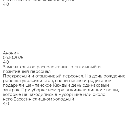
4,0
Аноним
04.10.2025
4,0
Замечательное расположение, отзывчивый и
позитивный персонал
Прекрасный и отзывчивый персонал. На день рождение
ребенка украсили стол, спели песню и родителям
подарили шампанское Каждый день одинаковый
завтрак. При уборке номера выкинули лишние вещи,
которые не находились в мусорнике или около
него.Бассейн слишком холодный
4,0