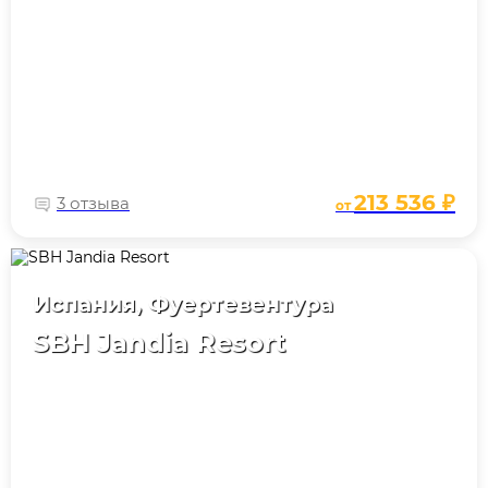
213 536 ₽
3 отзыва
от
Испания, Фуертевентура
SBH Jandia Resort