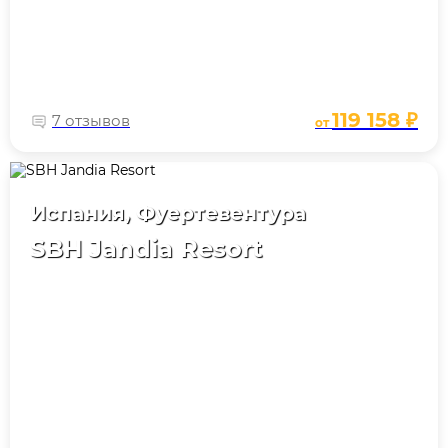
119 158 ₽
7 отзывов
от
Испания, Фуертевентура
SBH Jandia Resort