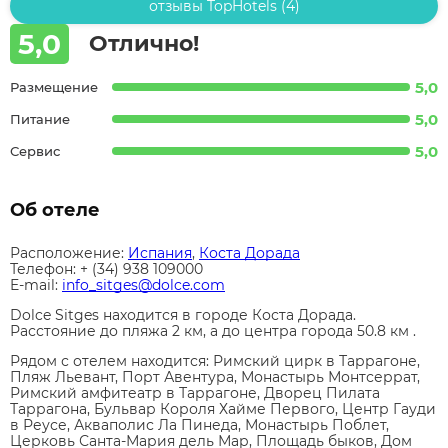
отзывы TopHotels (4)
5,0
Отлично!
5,0
Размещение
5,0
Питание
5,0
Сервис
Об отеле
Расположение:
Испания
,
Коста Дорада
Телефон: + (34) 938 109000
E-mail:
info_sitges@dolce.com
Dolce Sitges находится в городе Коста Дорада.
Расстояние до пляжа 2 км, а до центра города 50.8 км .
Рядом с отелем находится: Римский цирк в Таррагоне,
Пляж Льевант, Порт Авентура, Монастырь Монтсеррат,
Римский амфитеатр в Таррагоне, Дворец Пилата
Таррагона, Бульвар Короля Хайме Первого, Центр Гауди
в Реусе, Акваполис Ла Пинеда, Монастырь Поблет,
Церковь Санта-Мария дель Мар, Площадь быков, Дом