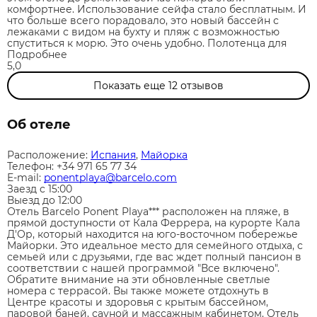
комфортнее. Использование сейфа стало бесплатным. И
что больше всего порадовало, это новый бассейн с
лежаками с видом на бухту и пляж с возможностью
спуститься к морю. Это очень удобно. Полотенца для
Подробнее
5,0
Показать еще
12
отзывов
Об отеле
Расположение:
Испания
,
Майорка
Телефон: +34 971 65 77 34
E-mail:
ponentplaya@barcelo.com
Заезд c 15:00
Выезд до 12:00
Отель Barcelo Ponent Playa*** расположен на пляже, в
прямой доступности от Кала Феррера, на курорте Кала
Д'Ор, который находится на юго-восточном побережье
Майорки. Это идеальное место для семейного отдыха, с
семьей или с друзьями, где вас ждет полный пансион в
соответствии с нашей программой "Все включено".
Обратите внимание на эти обновленные светлые
номера с террасой. Вы также можете отдохнуть в
Центре красоты и здоровья с крытым бассейном,
паровой баней, сауной и массажным кабинетом. Отель