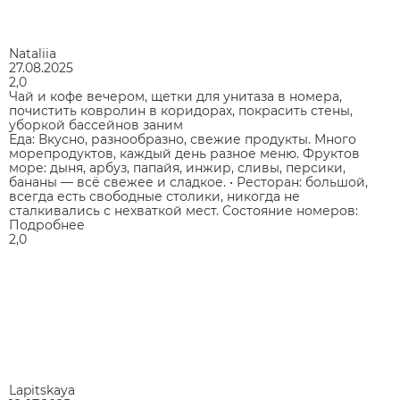
Nataliia
27.08.2025
2,0
Чай и кофе вечером, щетки для унитаза в номера,
почистить ковролин в коридорах, покрасить стены,
уборкой бассейнов заним
Еда: Вкусно, разнообразно, свежие продукты. Много
морепродуктов, каждый день разное меню. Фруктов
море: дыня, арбуз, папайя, инжир, сливы, персики,
бананы — всё свежее и сладкое. • Ресторан: большой,
всегда есть свободные столики, никогда не
сталкивались с нехваткой мест. Состояние номеров:
Подробнее
2,0
Lapitskaya