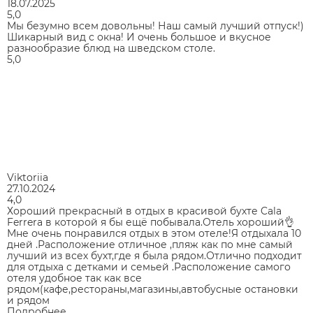
18.07.2025
5,0
Мы безумно всем довольны! Наш самый лучший отпуск!)
Шикарный вид с окна! И очень большое и вкусное
разнообразие блюд на шведском столе.
5,0
Viktoriia
27.10.2024
4,0
Хороший прекрасный в отдых в красивой бухте Cala
Ferrera в которой я бы ещё побывала.Отель хороший👌
Мне очень понравился отдых в этом отеле!Я отдыхала 10
дней .Расположение отличное ,пляж как по мне самый
лучший из всех бухт,где я была рядом.Отлично подходит
для отдыха с детками и семьей .Расположение самого
отеля удобное так как все
рядом(кафе,рестораны,магазины,автобусные остановки
и рядом
Подробнее