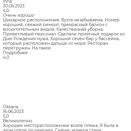
Inna
30.06.2023
4,0
Очень хорошо
Шикарное расположение, бухта незабываема. Номер
хороший, свежий ремонт, прекрасный балкон с
восхитительным видом. Качественная уборка.
Приветливый персонал. Сделали приятный подарок ко
Дню Рождения мужа. Хороший сенек-бар у бассейна,
который расположен дальше от моря. Ресторан
перегружен. На такое
Подробнее
4,0
Oksana
16.06.2023
5,0
Великолепно
Хорошее месторасположение возле пляжа. Я была в
этом отеле до ремонта. Сейчас номера стали