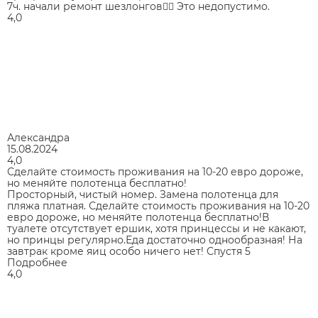
7ч. начали ремонт шезлонгов🤦‍♂️ Это недопустимо.
4,0
Александра
15.08.2024
4,0
Сделайте стоимость проживания на 10-20 евро дороже,
но меняйте полотенца бесплатно!
Просторный, чистый номер. Замена полотенца для
пляжа платная. Сделайте стоимость проживания на 10-20
евро дороже, но меняйте полотенца бесплатно!В
туалете отсутствует ершик, хотя принцессы и не какают,
но принцы регулярно.Еда достаточно однообразная! На
завтрак кроме яиц особо ничего нет! Спустя 5
Подробнее
4,0