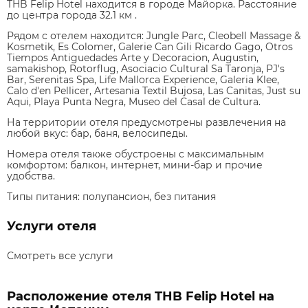
THB Felip Hotel находится в городе Майорка. Расстояние
до центра города 32.1 км .
Рядом с отелем находится: Jungle Parc, Cleobell Massage &
Kosmetik, Es Colomer, Galerie Can Gili Ricardo Gago, Otros
Tiempos Antiguedades Arte y Decoracion, Augustin,
samakishop, Rotorflug, Asociacio Cultural Sa Taronja, PJ's
Bar, Serenitas Spa, Life Mallorca Experience, Galeria Klee,
Calo d'en Pellicer, Artesania Textil Bujosa, Las Canitas, Just su
Aqui, Playa Punta Negra, Museo del Casal de Cultura.
На территории отеля предусмотрены развлечения на
любой вкус: бар, баня, велосипеды.
Номера отеля также обустроены с максимальным
комфортом: балкон, интернет, мини-бар и прочие
удобства.
Типы питания:
полупансион, без питания
Услуги отеля
Смотреть все услуги
Расположение отеля THB Felip Hotel на