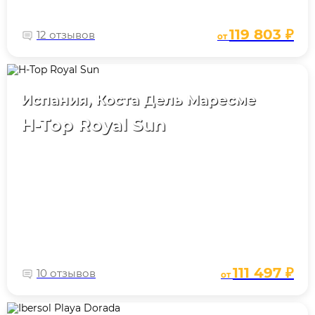
119 803 ₽
12 отзывов
от
Испания, Коста Дель Маресме
H-Top Royal Sun
111 497 ₽
10 отзывов
от