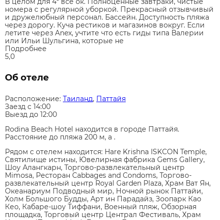
В целом для 4* всё ок. Полноценные завтраки, чистые
номера с регулярной уборкой. Прекрасный отзывчивый
и дружелюбный персонал. Бассейн. Доступность пляжа
через дорогу. Куча рестиков и магазинов вокруг. Если
летите через Anex, учтите что есть гиды типа Валерии
или Ильи Шульгина, которые не
Подробнее
5,0
Об отеле
Расположение:
Таиланд
,
Паттайя
Заезд c 14:00
Выезд до 12:00
Rodina Beach Hotel находится в городе Паттайя.
Расстояние до пляжа 200 м, а .
Рядом с отелем находится: Hare Krishna ISKCON Temple,
Святилище истины, Ювелирная фабрика Gems Gallery,
Шоу Алангкарн, Торгово-развлекательный центр
Mimosa, Ресторан Cabbages and Condoms, Торгово-
развлекательный центр Royal Garden Plaza, Храм Ват Ян,
Океанариум Подводный мир, Ночной рынок Паттайи,
Холм Большого Будды, Арт ин Парадайз, Зоопарк Као
Кео, Кабаре-шоу Тиффани, Военный пляж, Обзорная
площадка, Торговый центр Централ Фестиваль, Храм