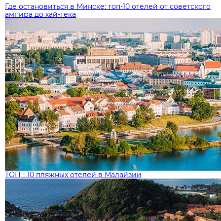
Где остановиться в Минске: топ‑10 отелей от советского
ампира до хай‑тека
ТОП - 10 пляжных отелей в Малайзии