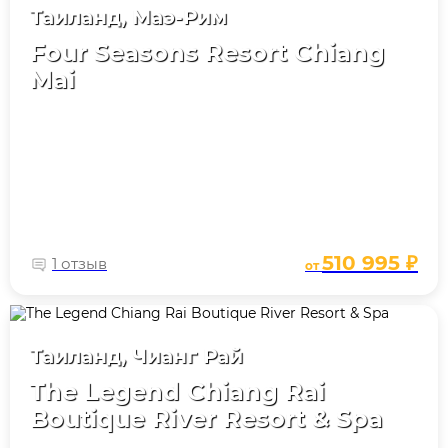
Таиланд, Маэ-Рим
Four Seasons Resort Chiang
Mai
510 995 ₽
1 отзыв
от
Таиланд, Чианг Рай
The Legend Chiang Rai
Boutique River Resort & Spa