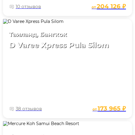
204 126 ₽
10 отзывов
от
Таиланд, Бангкок
D Varee Xpress Pula Silom
173 965 ₽
38 отзывов
от