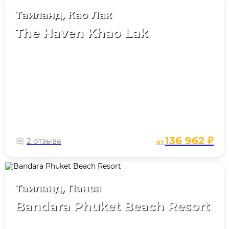
Таиланд, Као Лак
The Haven Khao Lak
136 962 ₽
2 отзыва
от
Таиланд, Панва
Bandara Phuket Beach Resort