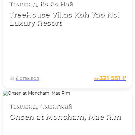
Таиланд, Ко Яо Ной
TreeHouse Villas Koh Yao Noi
Luxury Resort
321 551 ₽
6 отзывов
от
Таиланд, Чиангмай
Onsen at Moncham, Mae Rim