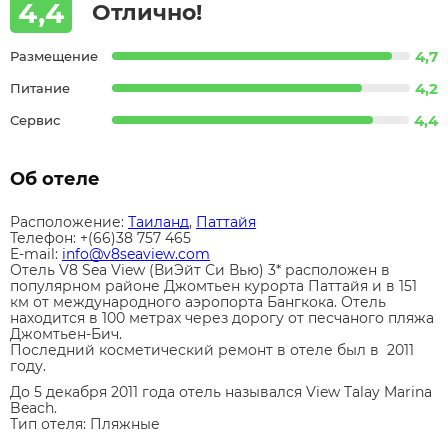
4,4
Отлично!
4,7
Размещение
4,2
Питание
4,4
Сервис
Об отеле
Расположение:
Таиланд
,
Паттайя
Телефон: +(66)38 757 465
E-mail:
info@v8seaview.com
Отель V8 Sea View (ВиЭйт Си Вью) 3* расположен в
популярном районе Джомтьен курорта Паттайя и в 151
км от международного аэропорта Бангкока. Отель
находится в 100 метрах через дорогу от песчаного пляжа
Джомтьен-Бич.
Последний косметический ремонт в отеле был в 2011
году.
До 5 декабря 2011 года отель назывался View Talay Marina
Beach.
Тип отеля:
Пляжные