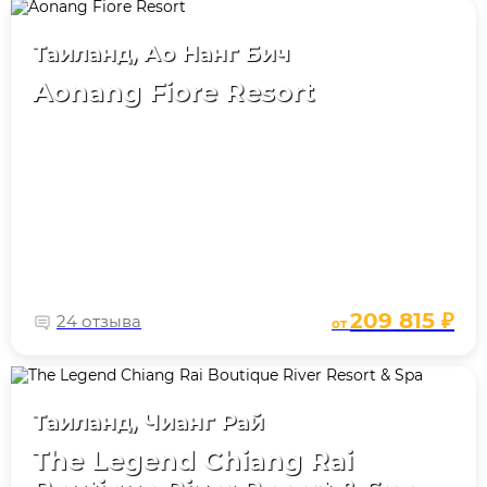
Таиланд, Ао Нанг Бич
Aonang Fiore Resort
209 815 ₽
24 отзыва
от
Таиланд, Чианг Рай
The Legend Chiang Rai