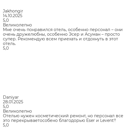
Jakhongir
14.10.2025
5,0
Великолепно
Мне очень понравился отель, особенно персонал – они
очень дружелюбны, особенно Эсер и Асуман – просто
супер. Рекомендую всем приехать и отдохнуть в этот
отель.
5,0
Daniyar
28.01.2025
5,0
Великолепно
Отелью нужен косметический ремонт, но персонал все
это перекрываетособено благодорью Eser и Levent!!
5,0