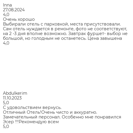
Inna
27.08.2024
4,0
Очень хорошо
Выбирали отель с парковкой, места присутствовали.
Сам отель нуждается в ремонте, фото не соответствуют,
на 2 -3 дня вполне возможно. Завтрак фуршет- выбор не
большой, но голодным не останетесь. Цена завышена
4,0
Abdulkerim
11.10.2023
5,0
С удовольствием вернусь.
Отличный Отель!Очень чисто и аккуратно.
Замечательный персонал. Особенно мне понравился
Эсер !!!Рекомендую всем
5,0