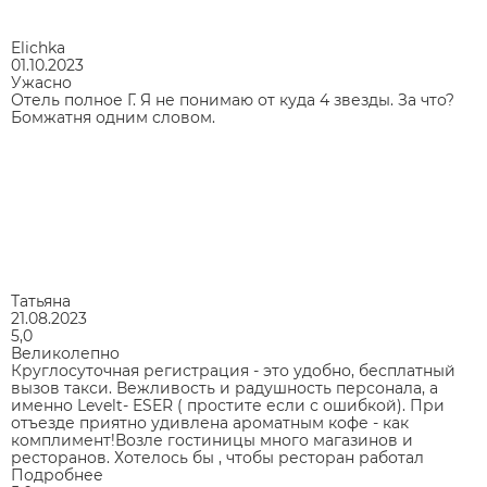
Elichka
01.10.2023
Ужасно
Отель полное Г. Я не понимаю от куда 4 звезды. За что?
Бомжатня одним словом.
Татьяна
21.08.2023
5,0
Великолепно
Круглосуточная регистрация - это удобно, бесплатный
вызов такси. Вежливость и радушность персонала, а
именно Levelt- ESER ( простите если с ошибкой). При
отъезде приятно удивлена ароматным кофе - как
комплимент!Возле гостиницы много магазинов и
ресторанов. Хотелось бы , чтобы ресторан работал
Подробнее