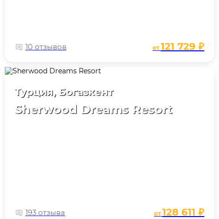
121 729 ₽
10 отзывов
от
Турция, Богазкент
Sherwood Dreams Resort
128 611 ₽
193 отзыва
от