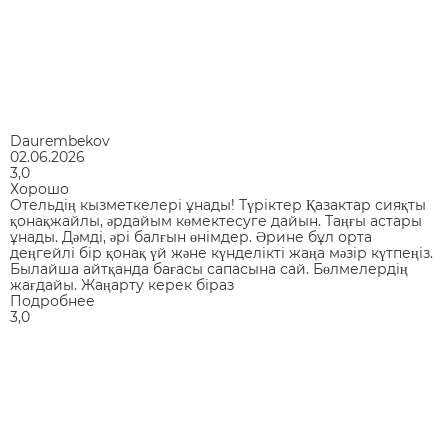
Daurembekov
02.06.2026
3,0
Хорошо
Отельдің кызметкелері ұнады! Түріктер Қазактар сияқты
қонақжайлы, әрдайым көмектесуге дайын. Таңғы астары
ұнады. Дәмді, әрі балғын өнімдер. Әрине бұл орта
деңгейлі бір қонақ үй және күнделікті жаңа мәзір күтпеңіз.
Былайша айтқанда бағасы сапасына сай. Бөлмелердің
жағдайы. Жаңарту керек біраз
Подробнее
3,0