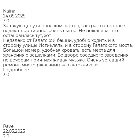
Naina
24.05.2025
3,0
За такую цену вполне комфортно, завтрак на террасе
подают порционно, очень сытно. Не пожалела, что
остановилась тут, хот
Недалеко от Галатской башни, удобно ходить и в
сторону улицы Истикляль, и в сторону Галатского моста.
Большой номер, удобная кровать, есть места для
хранения с вешалками. Во дворе соседнего заведения
по вечерам приятная живая музыка. Очень уставший
ремонт, много ржавчины на сантехнике и
Подробнее
3,0
Pavel
22.05.2025
2,0