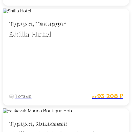
Турция, Текирдаг
Shilla Hotel
93 208 ₽
1 отзыв
от
Турция, Ялыкавак