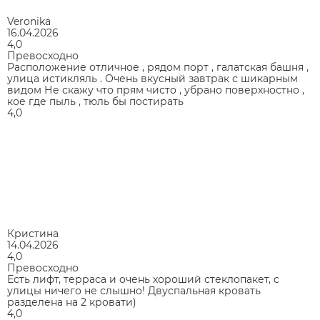
Veronika
16.04.2026
4,0
Превосходно
Расположение отличное , рядом порт , галатская башня ,
улица истикляль . Очень вкусный завтрак с шикарным
видом Не скажу что прям чисто , убрано поверхностно ,
кое где пыль , тюль бы постирать
4,0
Кристина
14.04.2026
4,0
Превосходно
Есть лифт, терраса и очень хороший стеклопакет, с
улицы ничего не слышно! Двуспальная кровать
разделена на 2 кровати)
4,0