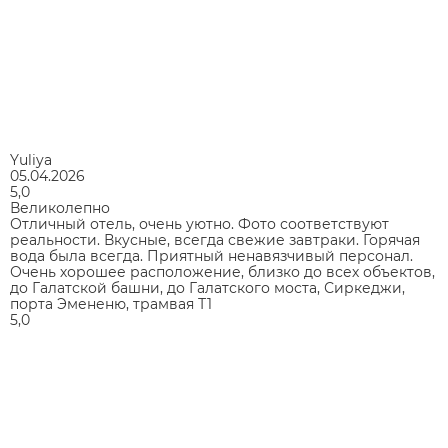
Yuliya
05.04.2026
5,0
Великолепно
Отличный отель, очень уютно. Фото соответствуют
реальности. Вкусные, всегда свежие завтраки. Горячая
вода была всегда. Приятный ненавязчивый персонал.
Очень хорошее расположение, близко до всех объектов,
до Галатской башни, до Галатского моста, Сиркеджи,
порта Эмененю, трамвая Т1
5,0