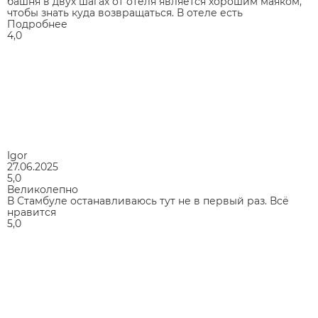
башня в двух шагах от отеля является хорошим маяком,
чтобы знать куда возвращаться. В отеле есть
Подробнее
4,0
Igor
27.06.2025
5,0
Великолепно
В Стамбуле останавливаюсь тут не в первый раз. Всё
нравится
5,0