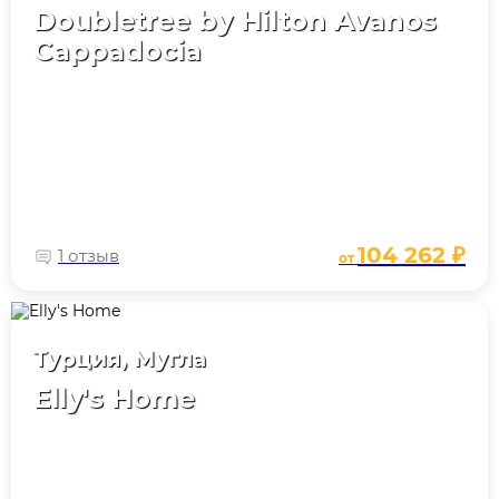
Doubletree by Hilton Avanos
Cappadocia
104 262 ₽
1 отзыв
от
Турция, Мугла
Elly's Home