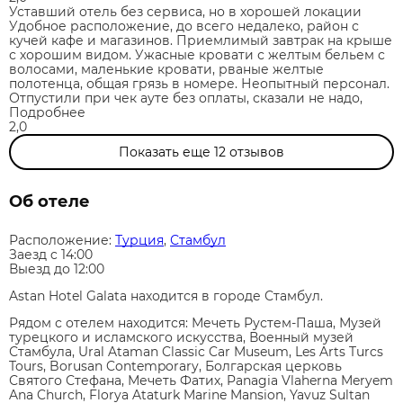
Уставший отель без сервиса, но в хорошей локации
Удобное расположение, до всего недалеко, район с
кучей кафе и магазинов. Приемлимый завтрак на крыше
с хорошим видом. Ужасные кровати с желтым бельем с
волосами, маленькие кровати, рваные желтые
полотенца, общая грязь в номере. Неопытный персонал.
Отпустили при чек ауте без оплаты, сказали не надо,
Подробнее
2,0
Показать еще
12
отзывов
Об отеле
Расположение:
Турция
,
Стамбул
Заезд c 14:00
Выезд до 12:00
Astan Hotel Galata находится в городе Стамбул.
Рядом с отелем находится: Мечеть Рустем-Паша, Музей
турецкого и исламского искусства, Военный музей
Стамбула, Ural Ataman Classic Car Museum, Les Arts Turcs
Tours, Borusan Contemporary, Болгарская церковь
Святого Стефана, Мечеть Фатих, Panagia Vlaherna Meryem
Ana Church, Florya Ataturk Marine Mansion, Yavuz Sultan