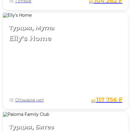
104 262 ₽
1 отзыв
от
Турция, Мугла
Elly's Home
117 756 ₽
Отзывов нет
от
Турция, Битез