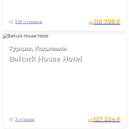
119 709 ₽
108 отзывов
от
Турция, Коджаэли
Balturk House Hotel
127 224 ₽
3 отзыва
от