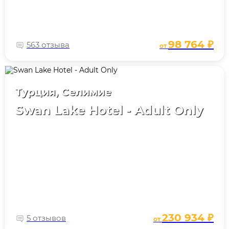
98 764 ₽
563 отзыва
от
Турция, Селимие
Swan Lake Hotel - Adult Only
230 934 ₽
5 отзывов
от