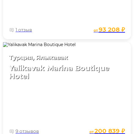
93 208 ₽
1 отзыв
от
Турция, Ялыкавак
Yalikavak Marina Boutique
Hotel
200 839 ₽
9 отзывов
от