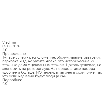
Vladimir
09.06.2026
4,0
Превосходно
Тут все супер - расположение, обслуживание, завтраки,
парковка и тд, но учтите нюанс, это исторические 2х
этажные дома с цокольным этажом. Цоколь дешевле, но
экономить не рекомендую. На первом этаже номера
удобнее и больше, НО перекрытия очень скрипучие, так
что если над вами будут люди (а они
Подробнее
4,0