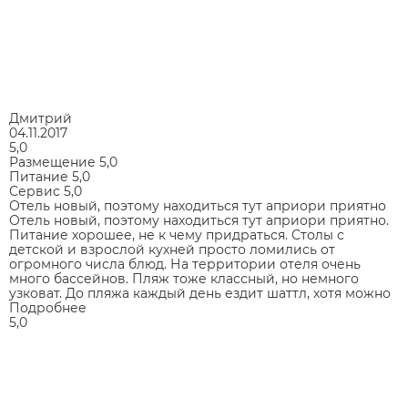
Дмитрий
04.11.2017
5,0
Размещение
5,0
Питание
5,0
Сервис
5,0
Отель новый, поэтому находиться тут априори приятно
Отель новый, поэтому находиться тут априори приятно.
Питание хорошее, не к чему придраться. Столы с
детской и взрослой кухней просто ломились от
огромного числа блюд. На территории отеля очень
много бассейнов. Пляж тоже классный, но немного
узковат. До пляжа каждый день ездит шаттл, хотя можно
Подробнее
5,0