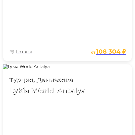
108 304 ₽
1 отзыв
от
Турция, Дениъзяка
Lykia World Antalya