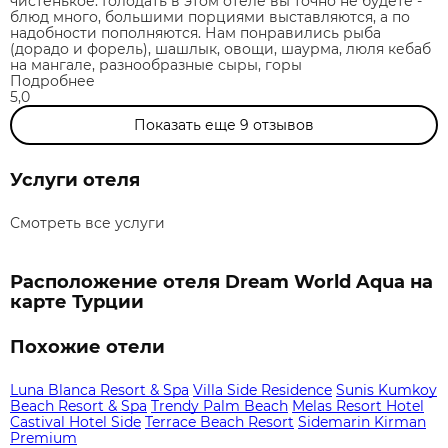
чистенькое. Голодать в этом отеле вы точно не будете -
блюд много, большими порциями выставляются, а по
надобности пополняются. Нам понравились рыба
(дорадо и форель), шашлык, овощи, шаурма, люля кебаб
на мангале, разнообразные сыры, горы
Подробнее
5,0
Показать еще
9
отзывов
Услуги отеля
Смотреть все услуги
Расположение отеля Dream World Aqua на
карте Турции
Похожие отели
Luna Blanca Resort & Spa
Villa Side Residence
Sunis Kumkoy
Beach Resort & Spa
Trendy Palm Beach
Melas Resort Hotel
Castival Hotel Side
Terrace Beach Resort
Sidemarin Kirman
Premium