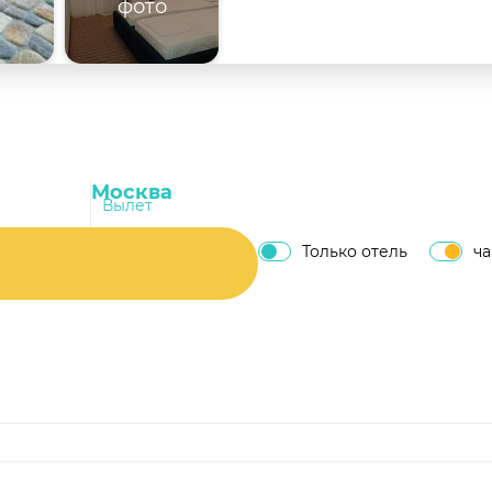
фото
Вылет
Только отель
ч