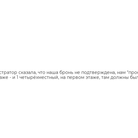
ратор сказала, что наша бронь не подтверждена, нам "прос
этаже - и 1 четырёхместный, на первом этаже, там должны б