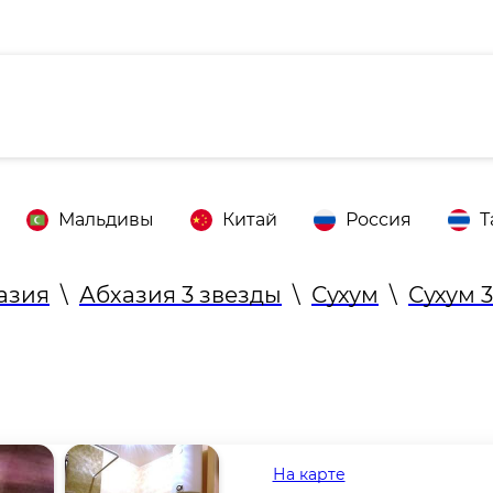
Мальдивы
Китай
Россия
Т
азия
\
Абхазия 3 звезды
\
Сухум
\
Сухум 
На карте