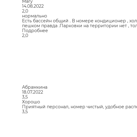
Mary
14.08.2022
2,0
нормально
Есть бассейн общий . В номере кондиционер , хо
пешком правда .Парковки на территории нет , тол
Подробнее
2,0
Абрамкина
18.07.2022
3,5
Хорошо
Приятный персонал, номер чистый, удобное расп
3,5