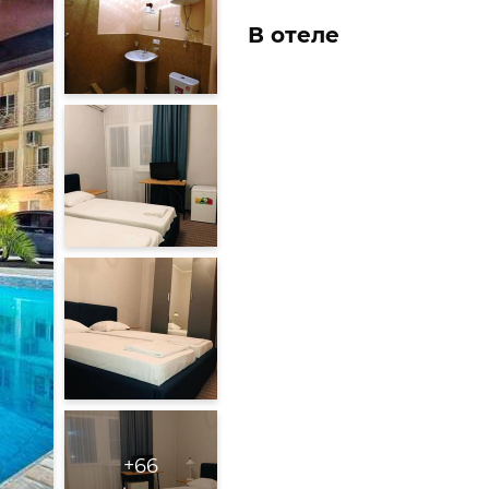
В отеле
+66