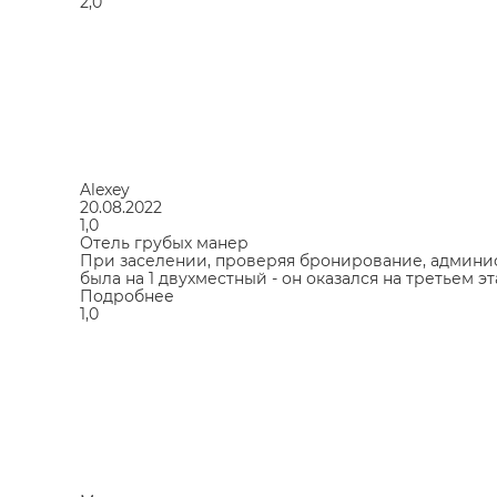
2,0
Alexey
20.08.2022
1,0
Отель грубых манер
При заселении, проверяя бронирование, админист
была на 1 двухместный - он оказался на третьем 
Подробнее
1,0