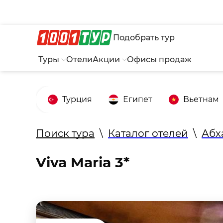
Подобрать тур
Туры
Отели
Акции
Офисы продаж
Турция
Египет
Вьетнам
Поиск тура
\
Каталог отелей
\
Абх
Viva Maria 3*