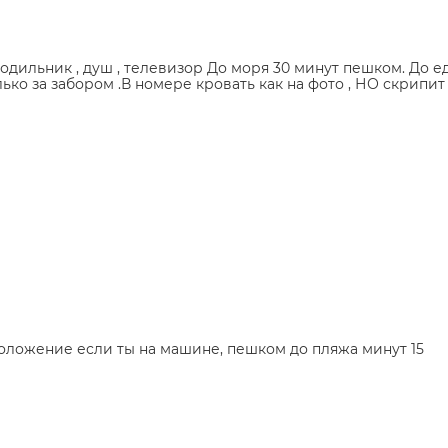
лодильник , душ , телевизор До моря 30 минут пешком. До
ько за забором .В номере кровать как на фото , НО скрипи
оложение если ты на машине, пешком до пляжа минут 15