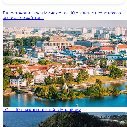
Где остановиться в Минске: топ‑10 отелей от советского
ампира до хай‑тека
ТОП - 10 пляжных отелей в Малайзии