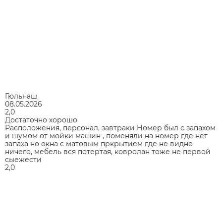
Гюльнаш
08.05.2026
2,0
Достаточно хорошо
Расположения, персонал, завтраки Номер был с запахом
и шумом от мойки машин , поменяли на номер где нет
запаха но окна с матовым пркрытием где не видно
ничего, мебель вся потертая, ковролан тоже не первой
сыежести
2,0