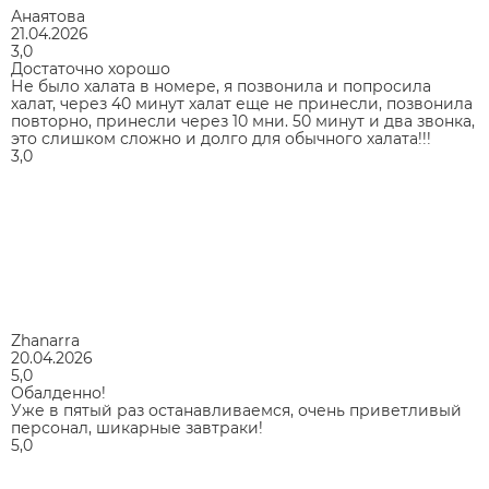
Анаятова
21.04.2026
3,0
Достаточно хорошо
Не было халата в номере, я позвонила и попросила
халат, через 40 минут халат еще не принесли, позвонила
повторно, принесли через 10 мни. 50 минут и два звонка,
это слишком сложно и долго для обычного халата!!!
3,0
Zhanarra
20.04.2026
5,0
Обалденно!
Уже в пятый раз останавливаемся, очень приветливый
персонал, шикарные завтраки!
5,0