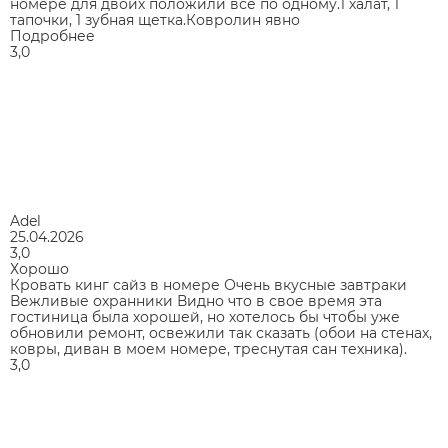
номере для двоих положили всё по одному.1 халат, 1
тапочки, 1 зубная щетка.Ковролин явно
Подробнее
3,0
Adel
25.04.2026
3,0
Хорошо
Кровать кинг сайз в номере Очень вкусные завтраки
Вежливые охранники Видно что в свое время эта
гостиница была хорошей, но хотелось бы чтобы уже
обновили ремонт, освежили так сказать (обои на стенах,
ковры, диван в моем номере, треснутая сан техника).
3,0