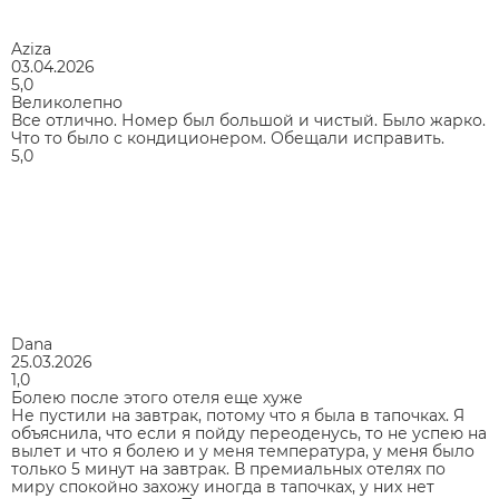
Aziza
03.04.2026
5,0
Великолепно
Все отлично. Номер был большой и чистый. Было жарко.
Что то было с кондиционером. Обещали исправить.
5,0
Dana
25.03.2026
1,0
Болею после этого отеля еще хуже
Не пустили на завтрак, потому что я была в тапочках. Я
объяснила, что если я пойду переоденусь, то не успею на
вылет и что я болею и у меня температура, у меня было
только 5 минут на завтрак. В премиальных отелях по
миру спокойно захожу иногда в тапочках, у них нет