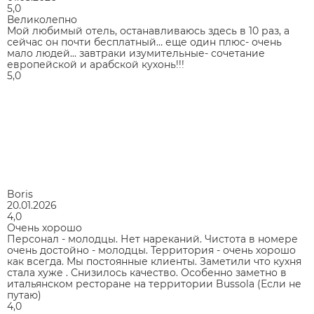
5,0
Великолепно
Мой любимый отель, останавливаюсь здесь в 10 раз, а
сейчас он почти бесплатный… еще один плюс- очень
мало людей… завтраки изумительные- сочетание
европейской и арабской кухонь!!!
5,0
Boris
20.01.2026
4,0
Очень хорошо
Персонал - молодцы. Нет нареканий. Чистота в номере
очень достойно - молодцы. Территория - очень хорошо
как всегда. Мы постоянные клиенты. Заметили что кухня
стала хуже . Снизилось качество. Особенно заметно в
итальянском ресторане на территории Bussola (Если не
путаю)
4,0