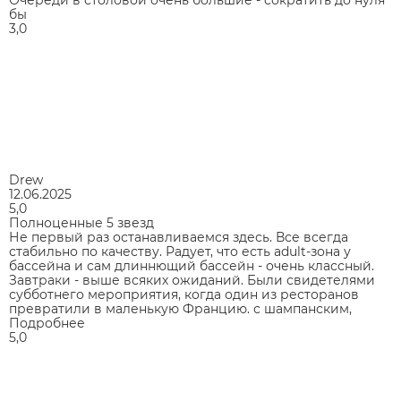
Очереди в столовой очень большие - сократить до нуля
бы
3,0
Drew
12.06.2025
5,0
Полноценные 5 звезд
Не первый раз останавливаемся здесь. Все всегда
стабильно по качеству. Радует, что есть adult-зона у
бассейна и сам длиннющий бассейн - очень классный.
Завтраки - выше всяких ожиданий. Были свидетелями
субботнего мероприятия, когда один из ресторанов
превратили в маленькую Францию. с шампанским,
Подробнее
5,0