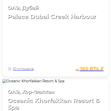
ОАЭ, Дубай
Palace Dubai Creek Harbour
165 874 ₽
10 отзывов
от
ОАЭ, Хор-Факкан
Oceanic Khorfakkan Resort &
Spa