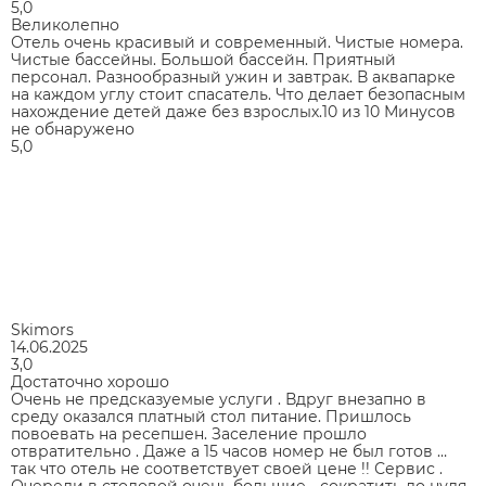
5,0
Великолепно
Отель очень красивый и современный. Чистые номера.
Чистые бассейны. Большой бассейн. Приятный
персонал. Разнообразный ужин и завтрак. В аквапарке
на каждом углу стоит спасатель. Что делает безопасным
нахождение детей даже без взрослых.10 из 10 Минусов
не обнаружено
5,0
Skimors
14.06.2025
3,0
Достаточно хорошо
Очень не предсказуемые услуги . Вдруг внезапно в
среду оказался платный стол питание. Пришлось
повоевать на ресепшен. Заселение прошло
отвратительно . Даже а 15 часов номер не был готов …
так что отель не соответствует своей цене !! Сервис .