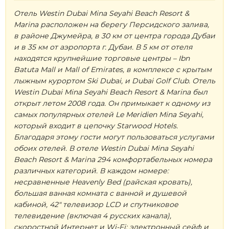
Отель Westin Dubai Mina Seyahi Beach Resort &
Marina расположен на берегу Персидского залива,
в районе Джумейра, в 30 км от центра города Дубаи
и в 35 км от аэропорта г. Дубаи. В 5 км от отеля
находятся крупнейшие торговые центры – Ibn
Batuta Mall и Mall of Emirates, в комплексе с крытым
лыжным курортом Ski Dubai, и Dubai Golf Club. Отель
Westin Dubai Mina Seyahi Beach Resort & Marina был
открыт летом 2008 года. Он примыкает к одному из
самых популярных отелей Le Meridien Mina Seyahi,
который входит в цепочку Starwood Hotels.
Благодаря этому гости могут пользоваться услугами
обоих отелей. В отеле Westin Dubai Mina Seyahi
Beach Resort & Marina 294 комфортабельных номера
различных категорий. В каждом номере:
несравненные Heavenly Bed (райская кровать),
большая ванная комната с ванной и душевой
кабиной, 42" телевизор LCD и спутниковое
телевидение (включая 4 русских канала),
скоростной Интернет и Wi-Fi; электронный сейф и