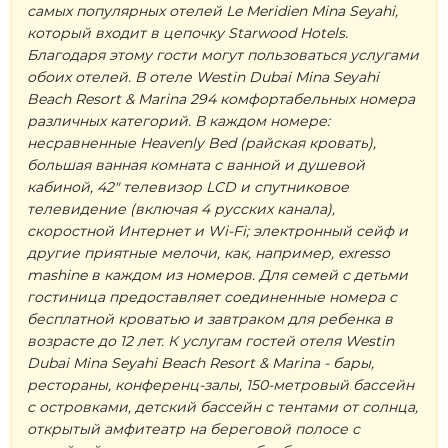
самых популярных отелей Le Meridien Mina Seyahi,
который входит в цепочку Starwood Hotels.
Благодаря этому гости могут пользоваться услугами
обоих отелей. В отеле Westin Dubai Mina Seyahi
Beach Resort & Marina 294 комфортабельных номера
различных категорий. В каждом номере:
несравненные Heavenly Bed (райская кровать),
большая ванная комната с ванной и душевой
кабиной, 42" телевизор LCD и спутниковое
телевидение (включая 4 русских канала),
скоростной Интернет и Wi-Fi; электронный сейф и
другие приятные мелочи, как, например, exresso
mashine в каждом из номеров. Для семей с детьми
гостиница предоставляет соединенные номера с
бесплатной кроватью и завтраком для ребенка в
возрасте до 12 лет. К услугам гостей отеля Westin
Dubai Mina Seyahi Beach Resort & Marina - бары,
рестораны, конференц-залы, 150-метровый бассейн
с островками, детский бассейн с тентами от солнца,
открытый амфитеатр на береговой полосе с