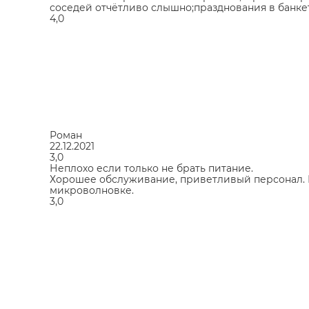
соседей отчётливо слышно;празднования в банкет
4,0
Роман
22.12.2021
3,0
Неплохо если только не брать питание.
Хорошее обслуживание, приветливый персонал. Пл
микроволновке.
3,0