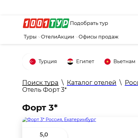
Подобрать тур
Туры
Отели
Акции
Офисы продаж
Турция
Египет
Вьетнам
Поиск тура
\
Каталог отелей
\
Рос
Отель Форт 3*
Форт 3*
5,0