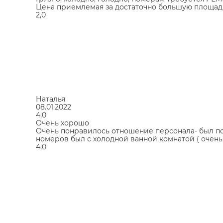
Цена приемлемая за достаточно большую площадь
2,0
Наталья
08.01.2022
4,0
Очень хорошо
Очень понравилось отношение персонала- был поз
номеров был с холодной ванной комнатой ( очень х
4,0