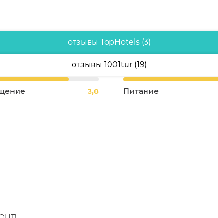
отзывы TopHotels (3)
отзывы 1001tur (19)
щение
3,8
Питание
МОНТ!