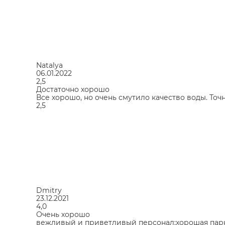
Natalya
06.01.2022
2,5
Достаточно хорошо
Все хорошо, но очень смутило качество воды. Точ
2,5
Dmitry
23.12.2021
4,0
Очень хорошо
вежливый и приветливый персонал;хорошая парк