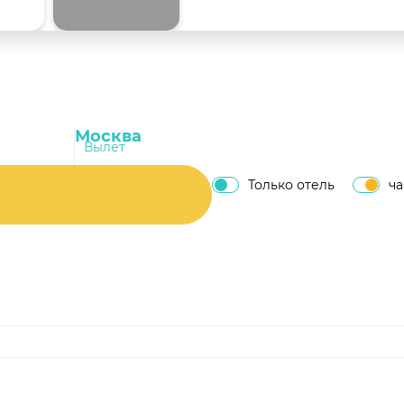
Вылет
Только отель
ч