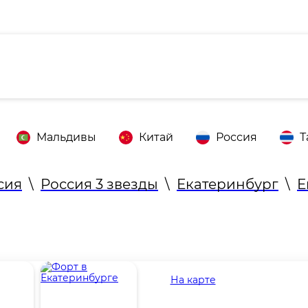
Мальдивы
Китай
Россия
Т
сия
\
Россия 3 звезды
\
Екатеринбург
\
Е
На карте