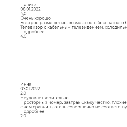
Полина
08.01.2022
4,0
Очень хорошо
Быстрое размещение, возможность бесплатного бр
Телевизор с кабельным телевидением, холодильн
Подробнее
4,0
Инна
07.01.2022
2,0
Неудовлетворительно
Просторный номер, завтрак Скажу честно, плохие 
с чем сравнить, отель совершенно не соответств
Подробнее
2,0