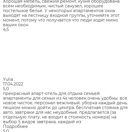
Хорошая мебель, свежий ремонт, кухня оборудована
всём необходимым, чистый санузел, хорошее
постельное бельё. У некоторых апартаментов окна
выходят на лестницу входной группы, уточняйте этот
момент, потому что получается что люди ходят мимо
ваших окон
4,5
Yulia
17.04.2022
5,0
прекрасный апарт-отель для отдыха семьей
апартаменты для семьи из 4х человек очень удобны. все
новое чистое. персонал вежливый. уборка каждый день.
пешком можно дойти до центра. бесплатная стоянка для
авто. завтраки для нас неудобные. предлагается (за
отдельную плату, не входит в стоимость номера) на
выбор 5 видов завтрака, каждый из
Подробнее
5,0