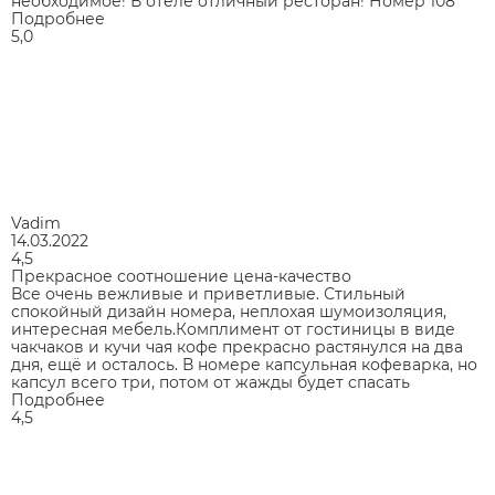
необходимое! В отеле отличный ресторан! Номер 108
Подробнее
5,0
Vadim
14.03.2022
4,5
Прекрасное соотношение цена-качество
Все очень вежливые и приветливые. Стильный
спокойный дизайн номера, неплохая шумоизоляция,
интересная мебель.Комплимент от гостиницы в виде
чакчаков и кучи чая кофе прекрасно растянулся на два
дня, ещё и осталось. В номере капсульная кофеварка, но
капсул всего три, потом от жажды будет спасать
Подробнее
4,5