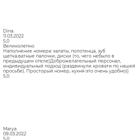
Dina
11.03.2022
5,0
Великолепно
Наполнение номера: халаты, полотенца, зуб
щетка.ватные палочки, диски (то, чего небыло в
предыдущем отеле)Доброжелательный персонал,
индивидуальный подход (раздвинули кровати по нашей
просьбе). Просторый номер, кухня-это очень удобно))
5,0
Marya
09.03.2022
5,0