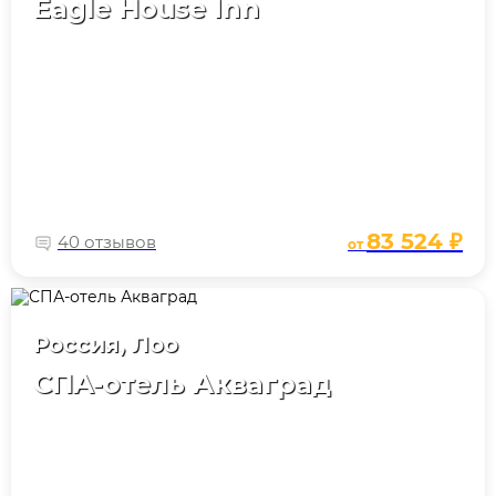
Eagle House Inn
83 524 ₽
40 отзывов
от
Россия, Лоо
СПА-отель Акваград