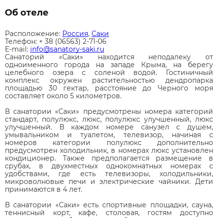
Об отеле
Расположение:
Россия
,
Саки
Телефон: + 38 (06563) 2-71-06
E-mail:
info@sanatory-saki.ru
Санаторий «Саки» находится неподалеку от
одноименного города на западе Крыма, на берегу
целебного озера с соленой водой. Гостиничный
комплекс окружен растительностью дендропарка
площадью 30 гектар, расстояние до Черного моря
составляет около 5 километров.
В санатории «Саки» предусмотрены номера категорий
стандарт, полулюкс, люкс, полулюкс улучшенный, люкс
улучшенный. В каждом номере санузел с душем,
умывальником и туалетом, телевизор, начиная с
номеров категории полулюкс дополнительно
предусмотрен холодильник, в номерах люкс установлен
кондиционер. Также предполагается размещение в
срубах, в двухместных однокомнатных номерах с
удобствами, где есть телевизоры, холодильники,
микроволновые печи и электрические чайники. Дети
принимаются в 4 лет.
В санатории «Саки» есть спортивные площадки, сауна,
теннисный корт, кафе, столовая, гостям доступно