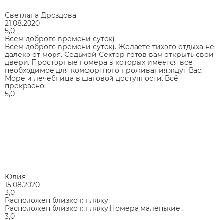
Светлана Дроздова
21.08.2020
5,0
Всем доброго времени суток)
Всем доброго времени суток). Желаете тихого отдыха не
далеко от моря. Седьмой Сектор готов вам открыть свои
двери. Просторные номера в которых имеется все
необходимое для комфортного проживания.ждут Вас.
Море и лечебница в шаговой доступности. Всё
прекрасно.
5,0
Юлия
15.08.2020
3,0
Расположен близко к пляжу
Расположен близко к пляжу.Номера маленькие .
3,0