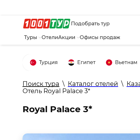
Подобрать тур
Туры
Отели
Акции
Офисы продаж
Турция
Египет
Вьетнам
Поиск тура
\
Каталог отелей
\
Каз
Отель Royal Palace 3*
Royal Palace 3*