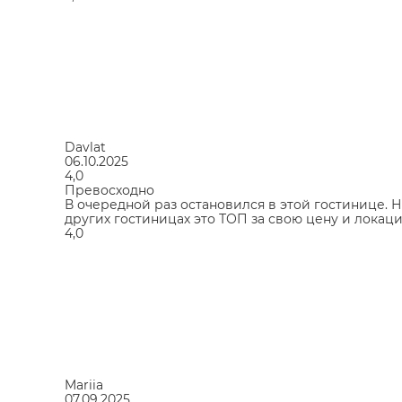
Davlat
06.10.2025
4,0
Превосходно
В очередной раз остановился в этой гостинице. 
других гостиницах это ТОП за свою цену и локаци
4,0
Mariia
07.09.2025