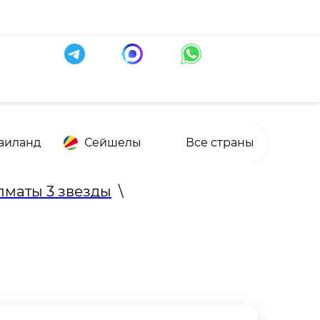
аиланд
Сейшелы
Все страны
лматы 3 звезды
\