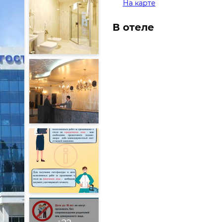
На карте
В отеле