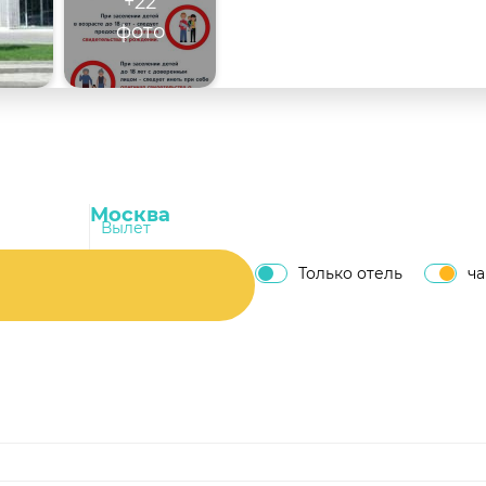
+22
фото
Вылет
Только отель
ч