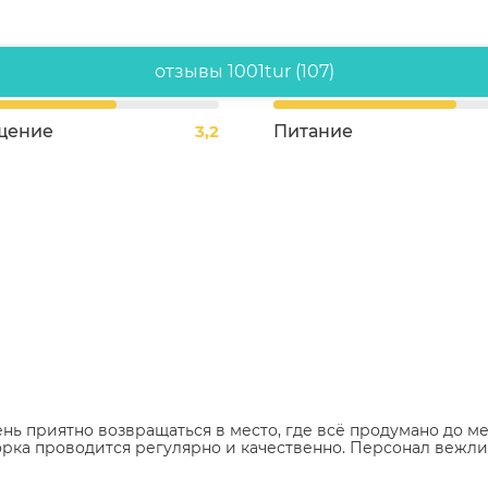
отзывы 1001tur (107)
щение
3,2
Питание
нь приятно возвращаться в место, где всё продумано до ме
орка проводится регулярно и качественно. Персонал вежл