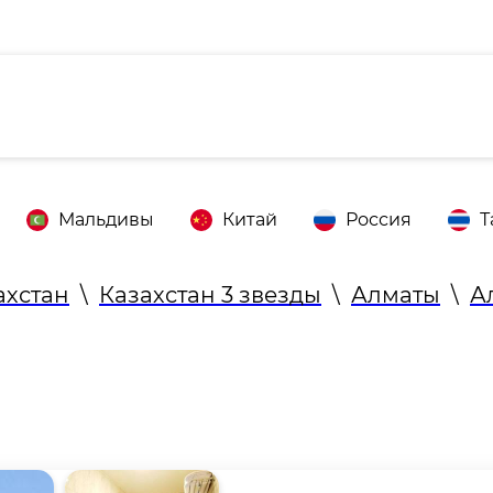
Мальдивы
Китай
Россия
Т
ахстан
\
Казахстан 3 звезды
\
Алматы
\
А