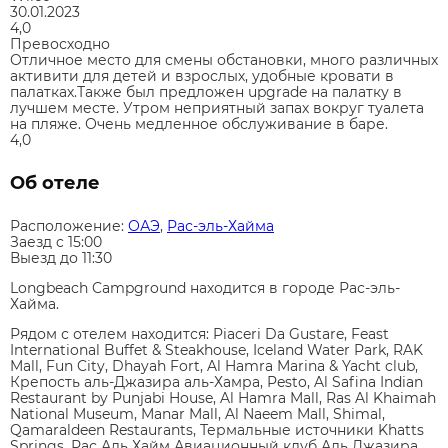
30.01.2023
4,0
Превосходно
Отличное место для смены обстановки, много различных
активити для детей и взрослых, удобные кровати в
палатках.Также был предложен upgrade на палатку в
лучшем месте. Утром неприятный запах вокруг туалета
на пляже. Очень медленное обслуживание в баре.
4,0
Об отеле
Расположение:
ОАЭ
,
Рас-эль-Хайма
Заезд c 15:00
Выезд до 11:30
Longbeach Campground находится в городе Рас-эль-
Хайма.
Рядом с отелем находится: Piaceri Da Gustare, Feast
International Buffet & Steakhouse, Iceland Water Park, RAK
Mall, Fun City, Dhayah Fort, Al Hamra Marina & Yacht club,
Крепость аль-Джазира аль-Хамра, Pesto, Al Safina Indian
Restaurant by Punjabi House, Al Hamra Mall, Ras Al Khaimah
National Museum, Manar Mall, Al Naeem Mall, Shimal,
Qamaraldeen Restaurants, Термальные источники Khatts
Springs, Рас Аль Хайм Авиационный клуб Аль Джазира,