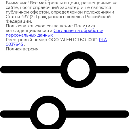
15 лучших отелей "все включено" в Кемере