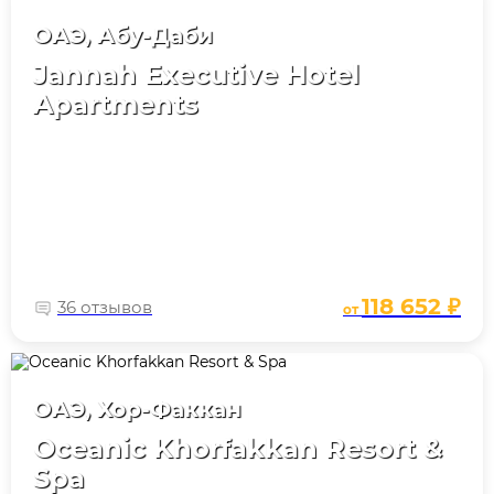
ОАЭ, Абу-Даби
Jannah Executive Hotel
Apartments
118 652 ₽
36 отзывов
от
ОАЭ, Хор-Факкан
Oceanic Khorfakkan Resort &
Spa