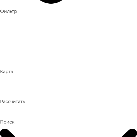
Топ-10 отелей на 1 линии на Кубе
Рейтинг отелей с лучшими пляжами на Маврикии
Самые популярные отели в Абу-Даби (ОАЭ) с хорошими
отзывами