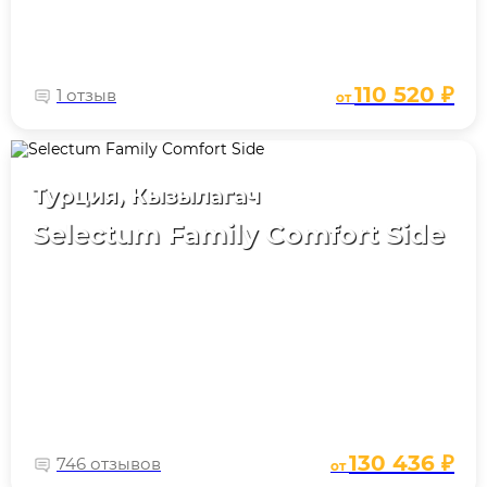
110 520 ₽
1 отзыв
от
Турция, Кызылагач
Selectum Family Comfort Side
130 436 ₽
746 отзывов
от