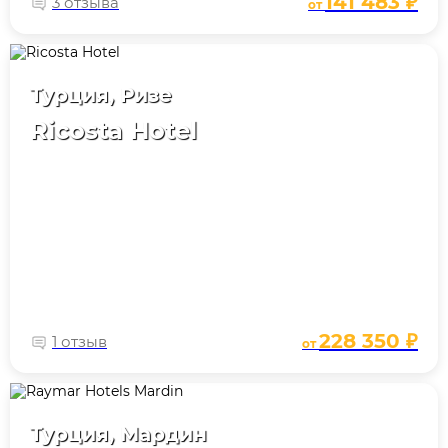
141 483 ₽
3 отзыва
от
Турция, Ризе
Ricosta Hotel
228 350 ₽
1 отзыв
от
Турция, Мардин