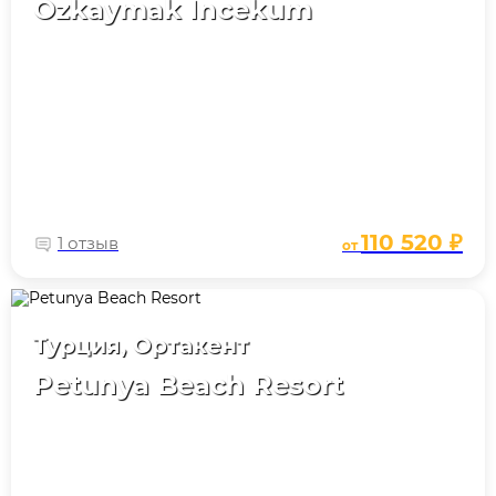
Ozkaymak Incekum
110 520 ₽
1 отзыв
от
Турция, Ортакент
Petunya Beach Resort