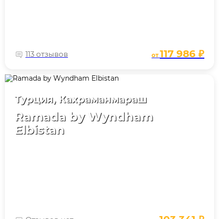
117 986 ₽
113 отзывов
от
Турция, Кахраманмараш
Ramada by Wyndham
Elbistan