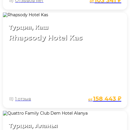
103 341 ₽
Отзывов нет
от
Турция, Каш
Rhapsody Hotel Kas
158 443 ₽
1 отзыв
от
Турция, Аланья