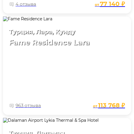
77 140 ₽
4 отзыва
от
Турция, Лара, Кунду
Fame Residence Lara
113 768 ₽
963 отзыва
от
Турция, Даламан