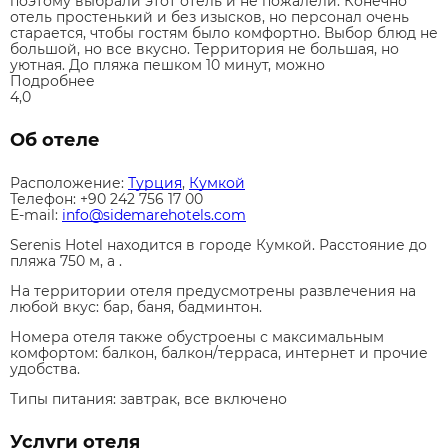
поэтому выбрали этот отель и не пожалели. Конечно
отель простенький и без изысков, но персонал очень
старается, чтобы гостям было комфортно. Выбор блюд не
большой, но все вкусно. Территория не большая, но
уютная. До пляжа пешком 10 минут, можно
Подробнее
4,0
Об отеле
Расположение:
Турция
,
Кумкой
Телефон: +90 242 756 17 00
E-mail:
info@sidemarehotels.com
Serenis Hotel находится в городе Кумкой. Расстояние до
пляжа 750 м, а .
На территории отеля предусмотрены развлечения на
любой вкус: бар, баня, бадминтон.
Номера отеля также обустроены с максимальным
комфортом: балкон, балкон/терраса, интернет и прочие
удобства.
Типы питания:
завтрак, все включено
Услуги отеля